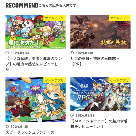
RECOMMEND
ゲームアプリ
ゲームアプリ
2024.04.03
2024.01.10
【キノコ伝説：勇者と魔法のラン
乱世の英雄～神速の三国志～
プ】の魅力や感想をレビューし
【PR】
た！
ゲームアプリ
ゲームアプリ
2024.09.22
【AFK：ジャーニー】の魅力や感
2024.01.10
想をレビューした！
スピードラッシュランナーズ