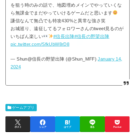
を狙う時のみの話で、地図埋めメインでやっていくな
ら無課金でまだやっていけるゲームだと思います
謙信なんて無凸でも特攻430%と異常な強さ笑
お城巡り、遠征してるフォロワーさんのtweet見るのが
いちばん楽しい
#信長出陣
#信長の野望出陣
pic.twitter.com/SfkUbW8rD8
— Shun@信長の野望出陣 (@Shun_MFF)
January 14,
2024
ゲームアプリ
ポスト
シェア
はてブ
送る
Pocket