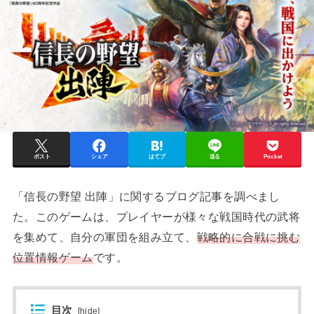
ポスト
シェア
はてブ
送る
Pocket
「信長の野望 出陣」に関するブログ記事を調べまし
た。このゲームは、プレイヤーが様々な戦国時代の武将
を集めて、自分の軍団を組み立て、
戦略的に合戦に挑む
位置情報ゲーム
です。
目次
[
hide
]