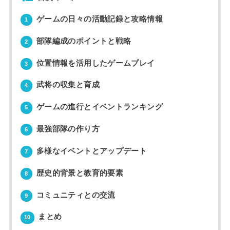
ゲームの日々の活動記録と攻略情報
1
部隊編成のポイントと戦略
2
位置情報を活用したゲームプレイ
3
武将の収集と育成
4
ゲームの進行とイベントランキング
5
最強部隊の作り方
6
多様なイベントとアップデート
7
歴史的背景と教育的要素
8
コミュニティとの交流
9
まとめ
10