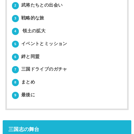
武将たちとの出会い
2
戦略的な旅
3
領土の拡大
4
イベントとミッション
5
絆と同盟
6
三国ドライブのガチャ
7
まとめ
8
最後に
9
三国志の舞台