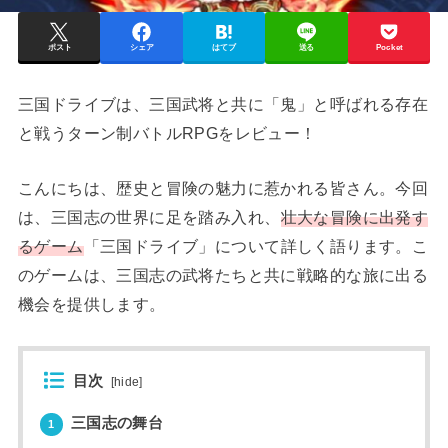
ポスト
シェア
はてブ
送る
Pocket
三国ドライブは、三国武将と共に「鬼」と呼ばれる存在
と戦うターン制バトルRPGをレビュー！
こんにちは、歴史と冒険の魅力に惹かれる皆さん。今回
は、三国志の世界に足を踏み入れ、
壮大な冒険に出発す
るゲーム
「三国ドライブ」について詳しく語ります。こ
のゲームは、三国志の武将たちと共に戦略的な旅に出る
機会を提供します。
目次
[
hide
]
三国志の舞台
1