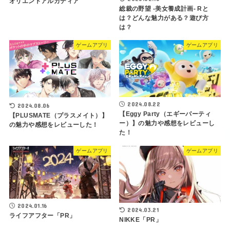
オリエントアルカディア
総裁の野望 -美女養成計画- Rと
は？どんな魅力がある？遊び方
は？
ゲームアプリ
ゲームアプリ
2024.08.22
2024.08.06
【Eggy Party（エギーパーティ
【PLUSMATE（プラスメイト）】
ー）】の魅力や感想をレビューし
の魅力や感想をレビューした！
た！
ゲームアプリ
ゲームアプリ
2024.01.16
2024.03.21
ライフアフター「PR」
NIKKE「PR」