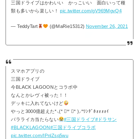
三国ドライブはかわいい かっこいい 面白いって種
類も多いから楽しい！
pic.twitter.com/gV969MgvQ4
— TeddyTart
(@MaRie15312)
November 26, 2021
スマホアプリの
三国ドライブ
今BLACK LAGOONとコラボ中
なんとかレヴィ被った！！
デッキに入れてないけど
やっと3000億超えた*⸜(* ॑꒳ ॑* )⸝*ﾜﾝﾀﾞﾎｫｫｫｫｲ
バラライカ当たらない
#三国ドライブ
#ドラサン
#BLACKLAGOON
#三国ドライブコラボ
pic.twitter.com/IPnlZsq5wu